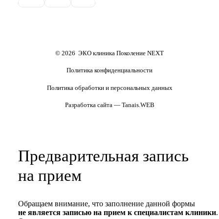
Обследования перед ЭКО,
Обследование перед ЭКО, для
криопереносом (по ОМС)
сурмам и доноров (на платной
основе)
Формы документов
Политика обработки
персональных данных
Полезные статьи и видео
© 2026 ЭКО клиника Поколение NEXT
Политика конфиденциальности
Политика обработки и персональных данных
Разработка сайта — Tanais.WEB
Предварительная запись
на прием
Обращаем внимание, что заполнение данной формы
не является записью на прием к специалистам клиники
.