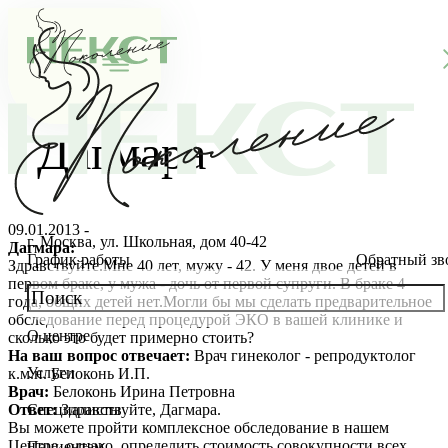
Дагмара
09.01.2013 -
г. Москва, ул. Школьная, дом 40-42
Дагмара:
График работы
Обратный зв
Здравствуйте.Мне 40 лет, мужу - 42. У меня двое детей в
первом браке, у мужа - дочь от первой супруги. В браке 4
года, общих детей нет.Могли бы мы сделать предварительное
обследование перед процедурой ЭКО в вашей клинике и
О центре
сколько это будет примерно стоить?
О клинике
На ваш вопрос отвечает:
Врач гинеколог - репродуктолог
Услуги
к.м.н. Белоконь И.П.
Новости
Консультации специалистов
Врач:
Белоконь Ирина Петровна
Ответ:
Здравствуйте, Дагмара.
Специалисты
Вы можете пройти комплексное обследование в нашем
Благотворительность
Стоимость ЭКО
Главный врач
Центре, однако, определить стоимость совокупности всех
Пациентам