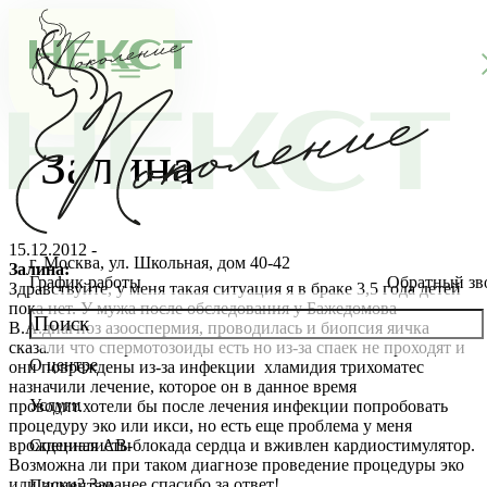
Залина
15.12.2012 -
г. Москва, ул. Школьная, дом 40-42
Залина:
График работы
Обратный зв
Здравствуйте, у меня такая ситуация я в браке 3,5 года детей
пока нет. У мужа после обследования у Бажедомова
В.А.диагноз азооспермия, проводилась и биопсия яичка
сказали что спермотозоиды есть но из-за спаек не проходят и
О центре
они повреждены из-за инфекции хламидия трихоматес
О клинике
назначили лечение, которое он в данное время
Услуги
проводит.хотели бы после лечения инфекции попробовать
Новости
Консультации специалистов
процедуру эко или икси, но есть еще проблема у меня
врожденная АВ-блокада сердца и вживлен кардиостимулятор.
Специалисты
Возможна ли при таком диагнозе проведение процедуры эко
Благотворительность
Стоимость ЭКО
Главный врач
или иски? Заранее спасибо за ответ!
Пациентам