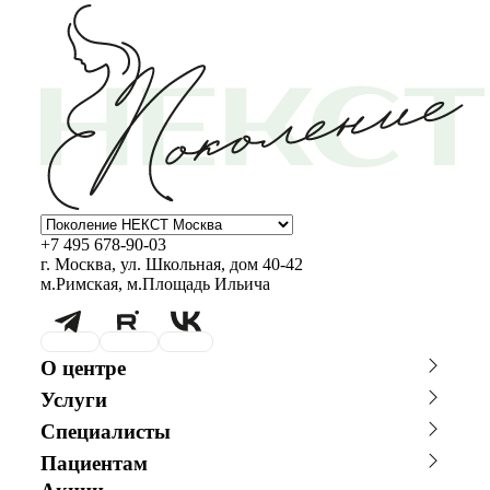
+7 495 678-90-03
г. Москва, ул. Школьная, дом 40-42
м.Римская, м.Площадь Ильича
О центре
О клинике
Новости
Услуги
Благотворительность
Сотрудничество с врачами
Консультации специалистов
Стоимость ЭКО
График работы
Фотогалерея
Специалисты
Программы врт и эко
Донорство
Видео
Истории пациентов
Главный врач
Заместитель главного врача
Акушерство и гинекология
Андрология
Пациентам
Репродуктолог
Гинеколог
Анализы
Онлайн-консультации
Онлайн-оплата