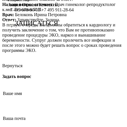
На ваш вопрос отвечает:
Врач гинеколог-репродуктолог
Сотрудничество с врачами
Программы врт и эко
Заместитель главного врача
Онлайн-консультации специалистов
Акции
Отзывы
Контакты
к.м.н. Белоконь И.П.
+7 495 678-90-03
+7 495 911-28-64
Врач:
Белоконь Ирина Петровна
График работы
Донорство
Репродуктолог
Онлайн-оплата
Ответ:
Здравствуйте, Залина.
ЗАПИСАТЬСЯ
В первую очередь, Вы должны обратиться к кардиологу и
Фотогалерея
Акушерство и гинекология
Гинеколог
Вопрос специалисту (Вопрос-ответ)
получить заключение о том, что Вам не противопоказано
проведение процедуры ЭКО, наркоз и вынашивание
Видео
Андрология
Андролог
ЭКО по ОМС
беременности. Супруг должен пролечить все инфекции и
после этого можно будет решать вопрос о сроках проведения
Истории пациентов
Анализы
Генетик
Хранение эмбрионов
программы ЭКО.
Эндокринолог
Налоговый вычет
Вернуться
Специалист УЗД
Проживание
Задать вопрос
Эмбриолог
Транспортировка репродуктивного материала
Анестезиолог
Обследования перед ЭКО, криопереносом (по ОМС)
Психолог
Обследование перед ЭКО, для сурмам и доноров (на платной
Гематолог
Формы документов
Терапевт
Политика обработки персональных данных