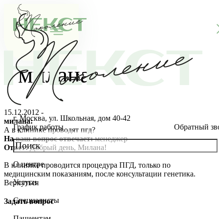
милана
15.12.2012 -
г. Москва, ул. Школьная, дом 40-42
милана:
График работы
Обратный зв
А в клинике проводят пгд?
На ваш вопрос отвечает:
менеджер
Ответ:
Добрый день, Милана!
О центре
В клинике проводится процедура ПГД, только по
О клинике
медицинским показаниям, после консультации генетика.
Услуги
Вернуться
Новости
Консультации специалистов
Специалисты
Задать вопрос
Благотворительность
Стоимость ЭКО
Главный врач
Пациентам