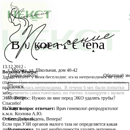
Волкова Венера
13.12.2012 -
г. Москва, ул. Школьная, дом 40-42
Волкова Венера:
График работы
Обратный зв
Здравствуйте! у меня бесплодие, из-за непроходимости труб,
спайки. При лапароскопии смогли востоновить только левую,
правая осталась непроходима. В течени 6 мес были попытки
забеременеть самостоятельно, но тчетно. планируем с мужем
О центре
ЭКО. Вопрос: Нужно ли мне перед ЭКО удалять трубы?
О клинике
Спасибо!
Услуги
На ваш вопрос отвечает:
Врач гинеколог-репродуктолог
Новости
Консультации специалистов
к.м.н. Козлова А.Ю.
Ответ:
Добрый день, Венера!
Специалисты
Если при УЗИ органов малого таза не определяется какая
Благотворительность
Стоимость ЭКО
Главный врач
либо патология, то нет необходимости удалять маточные
Пациентам