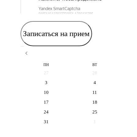
Записаться на прием
Выберите дату приема
ПН
ВТ
27
28
3
4
10
11
17
18
24
25
31
1