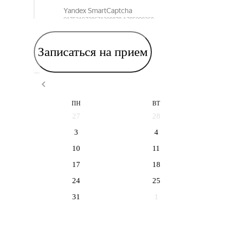
Записаться на прием
Выберите дату приема
ПН
ВТ
27
28
3
4
10
11
17
18
24
25
31
1