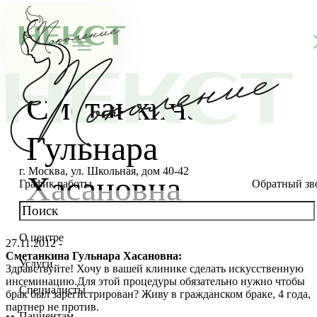
Сметанкина
Гульнара
г. Москва, ул. Школьная, дом 40-42
Хасановна
График работы
Обратный зв
О центре
27.11.2012 -
О клинике
Сметанкина Гульнара Хасановна:
Услуги
Здравствуйте! Хочу в вашей клинике сделать искусственную
Новости
Консультации специалистов
инсеминацию.Для этой процедуры обязательно нужно чтобы
Специалисты
брак был зарегистрирован? Живу в гражданском браке, 4 года,
Благотворительность
Стоимость ЭКО
Главный врач
партнер не против.
Пациентам