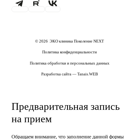
Проживание
Транспортировка
репродуктивного материала
Обследования перед ЭКО,
Обследование перед ЭКО, для
криопереносом (по ОМС)
сурмам и доноров (на платной
основе)
Формы документов
Политика обработки
персональных данных
Полезные статьи и видео
© 2026 ЭКО клиника Поколение NEXT
Политика конфиденциальности
Политика обработки и персональных данных
Разработка сайта — Tanais.WEB
Предварительная запись
на прием
Обращаем внимание, что заполнение данной формы