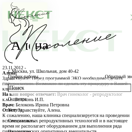
Алена
23.11.2012 -
г. Москва, ул. Школьная, дом 40-42
Алена:
График работы
Обратный зв
Здравствуйте! Перед программой ЭКО необходимо сделать
гистероскопию. Возможно ли сделать эту процедуру в Вашей
клинике?
На ваш вопрос отвечает:
Врач гинеколог - репродуктолог
О центре
к.м.н. Белоконь И.П.
О клинике
Врач:
Белоконь Ирина Петровна
Услуги
Ответ:
Здравствуйте, Алена.
Новости
Консультации специалистов
К сожалению, наша клиника специализируется на проведении
вспомогательных репродуктивных технологий и в настоящее
Специалисты
время не располагает оборудованием для выполнения ряда
Благотворительность
Стоимость ЭКО
Главный врач
гинекологических оперативных вмешательств.
Пациентам