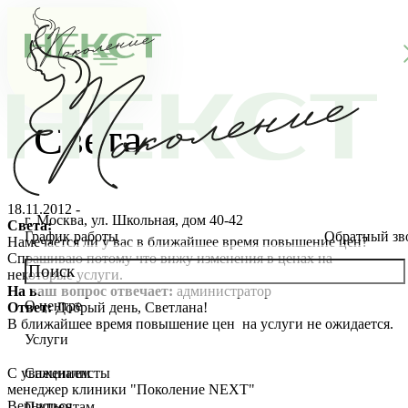
Света
18.11.2012 -
г. Москва, ул. Школьная, дом 40-42
Света:
График работы
Обратный зв
Намечается ли у вас в ближайшее время повышение цен?
Спрашиваю потому что вижу изменения в ценах на
некоторые услуги.
На ваш вопрос отвечает:
администратор
О центре
Ответ:
Добрый день, Светлана!
О клинике
В ближайшее время повышение цен на услуги не ожидается.
Услуги
Новости
Консультации специалистов
С уважением
Специалисты
менеджер клиники "Поколение NEXT"
Благотворительность
Стоимость ЭКО
Главный врач
Вернуться
Пациентам