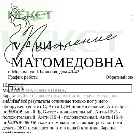
МАРИНА
МАГОМЕДОВНА
г. Москва, ул. Школьная, дом 40-42
График работы
Обратный зв
16.11.2012 -
МАРИНА МАГОМЕДОВНА:
Здравствуйте! Скажите пожалуйста мы с мужем сдавали
О центре
анализы все результаты отличные только вот у него
О клинике
обнаружен гепатит С, Анти-Ig M-положительный, Анти-Ig G-
Услуги
положительный, Ig G-core - положительный, Анти-HS-3 -
Новости
Консультации специалистов
положительный, Анти-HS-4 - положительный, Анти-HS-4-
Специалисты
положительный, скажите можно ли с такими результатами
Благотворительность
Стоимость ЭКО
Главный врач
делать ЭКО и сделают ли это в вашей клинике. Заранее
Пациентам