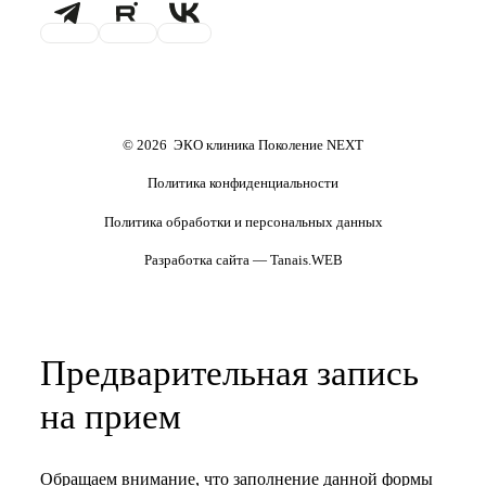
Проживание
Транспортировка
репродуктивного материала
Обследования перед ЭКО,
Обследование перед ЭКО, для
криопереносом (по ОМС)
сурмам и доноров (на платной
основе)
Формы документов
Политика обработки
персональных данных
Полезные статьи и видео
© 2026 ЭКО клиника Поколение NEXT
Политика конфиденциальности
Политика обработки и персональных данных
Разработка сайта — Tanais.WEB
Предварительная запись
на прием
Обращаем внимание, что заполнение данной формы