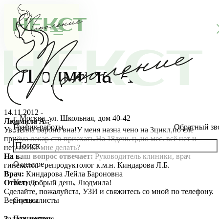
Людмила А.
14.11.2012 -
г. Москва, ул. Школьная, дом 40-42
Людмила А.:
График работы
Обратный зв
Ув.Лейла Бароно вна!У меня назна чено на 3цикл,по сле
приёма лекар ств приехать.На 18день ц.,но мес. всё нет и
нет,что же мне делать?
На ваш вопрос отвечает:
Руководитель клиники, врач
О центре
гинеколог - репродуктолог к.м.н. Киндарова Л.Б.
О клинике
Врач:
Киндарова Лейла Бароновна
Услуги
Ответ:
Добрый день, Людмила!
Новости
Консультации специалистов
Сделайте, пожалуйста, УЗИ и свяжитесь со мной по телефону.
Вернуться
Специалисты
Благотворительность
Стоимость ЭКО
Главный врач
Пациентам
Задать вопрос