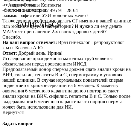
-гистероскопия;
Сотрудничество с врачами
Программы врт и эко
Заместитель главного врача
Онлайн-консультации специалистов
Акции
Отзывы
Контакты
-биопсия эндометрия;
+7 495 678-90-03
+7 495 911-28-64
-маммография или УЗИ молочных желез?
График работы
Донорство
Репродуктолог
Онлайн-оплата
Также донору необходимо делать СГ именно в вашей клинике
ЗАПИСАТЬСЯ
или можно в другой лаборатории? И нужно ли ему делать
Фотогалерея
Акушерство и гинекология
Гинеколог
Вопрос специалисту (Вопрос-ответ)
МАР-тест при наличии 2-х своих здоровых детей?
Спасибо.
Видео
Андрология
Андролог
ЭКО по ОМС
На ваш вопрос отвечает:
Врач гинеколог - репродуктолог
к.м.н. Козлова А.Ю.
Истории пациентов
Анализы
Генетик
Хранение эмбрионов
Ответ:
Добрый день, Ирина!
Исследование проходимости маточных труб является
Эндокринолог
Налоговый вычет
обязательным перед проведением ИИСД.
Предполагаемый донор спермы должен сдать анализ крови на
Специалист УЗД
Проживание
ВИЧ, сифилис, гепатиты В и С, спермограмму в условиях
нашей клиники. В случае нормальных показателей сперма
Эмбриолог
Транспортировка репродуктивного материала
подвергается криоконсервации на 6 месяцев. К моменту
окончания 6 месячного карантина донор повторно сдает
Анестезиолог
Обследования перед ЭКО, криопереносом (по ОМС)
анализ крови на ВИЧ, сифилис, гепатиты В и С. Только после
выдерживания 6 месячного карантина эта порция спермы
Психолог
Обследование перед ЭКО, для сурмам и доноров (на платной
может быть использована для ИИ.
Вернуться
Гематолог
Формы документов
Задать вопрос
Терапевт
Политика обработки персональных данных