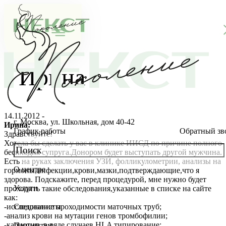
Ирина
14.11.2012 -
г. Москва, ул. Школьная, дом 40-42
Ирина:
График работы
Обратный зв
Здравствуйте!
Хотела бы сделать у вас в клинике ИИСД по причине полного
бесплодия супруга.Донором будет выступать другой мужчина.
Есть на руках заключения УЗИ, фолликулометрии, анализы на
О центре
гормоны,инфекции,крови,мазки,подтверждающие,что я
О клинике
здорова. Подскажите, перед процедурой, мне нужно будет
Услуги
проходить такие обследования,указанные в списке на сайте
Новости
Консультации специалистов
как:
-исследование проходимости маточных труб;
Специалисты
-анализ крови на мутации генов тромбофилии;
Благотворительность
Стоимость ЭКО
Главный врач
-кариотип, в ряде случаев HLA типирование;
Пациентам