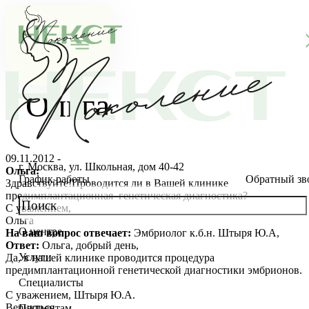
Ольга
09.11.2012 -
г. Москва, ул. Школьная, дом 40-42
Ольга:
График работы
Обратный зв
Здравствуйте!Проводится ли в Вашей клинике
предимплантационная генетическая диагностика?
С уважением,
Ольга
О центре
На ваш вопрос отвечает:
Эмбриолог к.б.н. Штыря Ю.А,
О клинике
Ответ:
Ольга, добрый день,
Услуги
Да, в нашей клинике проводится процедура
Новости
Консультации специалистов
предимплантационной генетической диагностики эмбрионов.
Специалисты
С уважением, Штыря Ю.А.
Благотворительность
Стоимость ЭКО
Главный врач
Вернуться
Пациентам