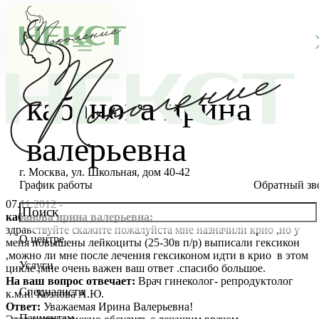
кабанова ирина
валерьевна
г. Москва, ул. Школьная, дом 40-42
График работы
Обратный зв
07.11.2012 -
кабанова ирина валерьевна:
здравствуйте скажите пожалуйста мне назначили крио ,но у
О центре
меня повышены лейкоциты (25-30в п/р) выписали гексикон
О клинике
,можно ли мне после лечения гексиконом идти в крио в этом
Услуги
цикле ,мне очень важен ваш ответ .спасибо большое.
Новости
Консультации специалистов
На ваш вопрос отвечает:
Врач гинеколог- репродуктолог
Специалисты
к.м.н. Козлова А.Ю.
Благотворительность
Стоимость ЭКО
Главный врач
Ответ:
Уважаемая Ирина Валерьевна!
Пациентам