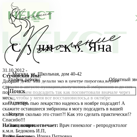
Стучинская Яна
31.10.2012 -
г. Москва, ул. Школьная, дом 40-42
Стучинская Яна:
График работы
Обратный зв
Добрый день! Мы делали эко в центре пирогова,вернее
сделали в августе пункцию,получилось 8 эмбрионов и до сих
пор не можем подсадить так как посоветовали вначале через
месяц,чтобы у меня все восстановилось,а в октябре
О центре
киста,теперь пью лекарство надеюсь в ноябре подсадят! А
О клинике
скажите оставшиеся эмбрионы я могу подсадить в вашей
Услуги
клинике,и сколько это стоит?! Как это сделать практически!?
Новости
Консультации специалистов
Спасибо!!!
На ваш вопрос отвечает:
Врач гинеколог - репродуктолог
Специалисты
к.м.н. Бедоконь И.П,
Благотворительность
Стоимость ЭКО
Главный врач
Врач:
Белоконь Ирина Петровна
Пациентам