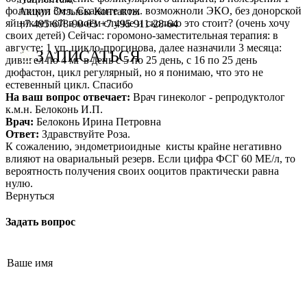
фолликул 3мл. Скажите пож. возможноли ЭКО, без донорской
Сотрудничество с врачами
Программы врт и эко
Заместитель главного врача
Онлайн-консультации специалистов
Акции
Отзывы
Контакты
яйциклеткой в моём случае и сколько это стоит? (очень хочу
+7 495 678-90-03
+7 495 911-28-64
своих детей) Сейчас: горомоно-заместительная терапия: в
График работы
Донорство
Репродуктолог
Онлайн-оплата
августе: 1 уп. цикло-прогинова, далее назначили 3 месяца:
ЗАПИСАТЬСЯ
дивигел по 4 мг в день с 5 по 25 день, с 16 по 25 день
Фотогалерея
Акушерство и гинекология
Гинеколог
Вопрос специалисту (Вопрос-ответ)
дюфастон, цикл регулярный, но я понимаю, что это не
естевенный цикл. Спасибо
Видео
Андрология
Андролог
ЭКО по ОМС
На ваш вопрос отвечает:
Врач гинеколог - репродуктолог
к.м.н. Белоконь И.П.
Истории пациентов
Анализы
Генетик
Хранение эмбрионов
Врач:
Белоконь Ирина Петровна
Ответ:
Здравствуйте Роза.
Эндокринолог
Налоговый вычет
К сожалению, эндометриоидные кисты крайне негативно
влияют на овариальный резерв. Если цифра ФСГ 60 МЕ/л, то
Специалист УЗД
Проживание
вероятность получения своих ооцитов практически равна
нулю.
Эмбриолог
Транспортировка репродуктивного материала
Вернуться
Анестезиолог
Обследования перед ЭКО, криопереносом (по ОМС)
Задать вопрос
Психолог
Обследование перед ЭКО, для сурмам и доноров (на платной
Гематолог
Формы документов
Терапевт
Политика обработки персональных данных