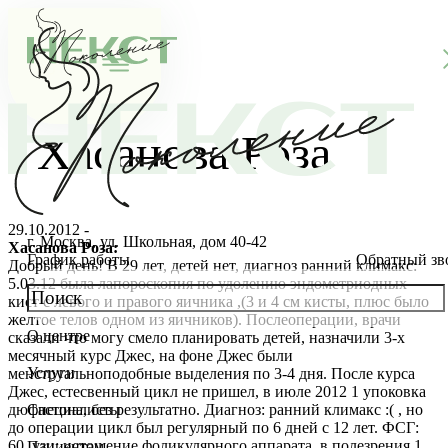
Хасанова Роза
29.10.2012 -
г. Москва, ул. Школьная, дом 40-42
Хасанова Роза:
График работы
Обратный зв
Добрый день! В 29 лет, детей нет, диагноз ранний климакс:
5.03.12 была лапороскопия по удолению эндометриодных
кист с левого и правого яичника ,(3 и 4 см кисты, плюс было
желтое телов одном из яичников). Послеоперации, врачи
О центре
сказали что могу смело планировать детей, назначили 3-х
О клинике
месячный курс Джес, на фоне Джес были
Услуги
менструальноподобные выделения по 3-4 дня. После курса
Новости
Консультации специалистов
Джес, естесвенный цикл не пришел, в июле 2012 1 упоковка
дюфастона, без результатно. Диагноз: ранний климакс :( , но
Специалисты
до операции цикл был регулярный по 6 дней с 12 лет. ФСГ:
Благотворительность
Стоимость ЭКО
Главный врач
60, узи: истощение фоликулярного аппарата, в полезрения 1
Пациентам