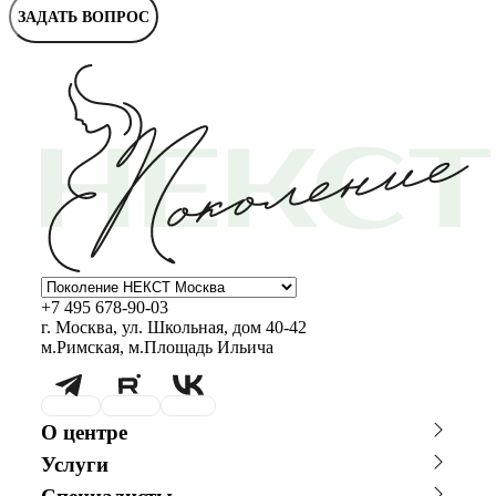
ЗАДАТЬ ВОПРОС
+7 495 678-90-03
г. Москва, ул. Школьная, дом 40-42
м.Римская, м.Площадь Ильича
О центре
О клинике
Новости
Услуги
Благотворительность
Сотрудничество с врачами
Консультации специалистов
Стоимость ЭКО
График работы
Фотогалерея