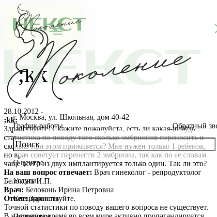
;kk
28.10.2012 -
г. Москва, ул. Школьная, дом 40-42
;kk:
График работы
Обратный зв
Здравствуйте! Скажите пожалуйста, есть ли какая-нибудь
статистика по поводу того сколько эмбрионов переносить и
сколько при этом приживется? Мне нужен только 1 ребенок,
но врач советует перенести 2 эмбриона, так как по ее словам
О центре
чаще всего из двух имплантируется только один. Так ли это?
О клинике
На ваш вопрос отвечает:
Врач гинеколог - репродуктолог
Услуги
Белоконь И.П.
Новости
Консультации специалистов
Врач:
Белоконь Ирина Петровна
Ответ:
Здравствуйте.
Специалисты
Точной статистики по поводу вашего вопроса не существует.
Благотворительность
Стоимость ЭКО
Главный врач
В настоящее время во всем мире активно пропагандируется
Пациентам