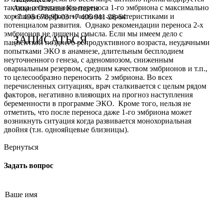
тактика селективного переноса 1-го эмбриона с максимально
Сотрудничество с врачами
Программы врт и эко
Заместитель главного врача
Онлайн-консультации специалистов
Акции
Отзывы
Контакты
хорошими морфологическими характеристиками и
+7 495 678-90-03
+7 495 911-28-64
потенциалом развития. Однако рекомендации переноса 2-х
График работы
Донорство
Репродуктолог
Онлайн-оплата
эмбрионов не лишены смысла. Если мы имеем дело с
ЗАПИСАТЬСЯ
пациенткой позднего репродуктивного возраста, неудачными
Фотогалерея
Акушерство и гинекология
Гинеколог
Вопрос специалисту (Вопрос-ответ)
попытками ЭКО в анамнезе, длительным бесплодием
неуточненного генеза, с аденомиозом, сниженным
Видео
Андрология
Андролог
ЭКО по ОМС
овариальным резервом, средним качеством эмбрионов и т.п.,
то целесообразно переносить 2 эмбриона. Во всех
Истории пациентов
Анализы
Генетик
Хранение эмбрионов
перечисленных ситуациях, врач сталкивается с целым рядом
факторов, негативно влияющих на прогноз наступления
Эндокринолог
Налоговый вычет
беременности в программе ЭКО. Кроме того, нельзя не
отметить, что после переноса даже 1-го эмбриона может
Специалист УЗД
Проживание
возникнуть ситуация когда развивается монохориальная
двойня (т.н. однояйцевые близницы).
Эмбриолог
Транспортировка репродуктивного материала
Вернуться
Анестезиолог
Обследования перед ЭКО, криопереносом (по ОМС)
Задать вопрос
Психолог
Обследование перед ЭКО, для сурмам и доноров (на платной
Гематолог
Формы документов
Терапевт
Политика обработки персональных данных