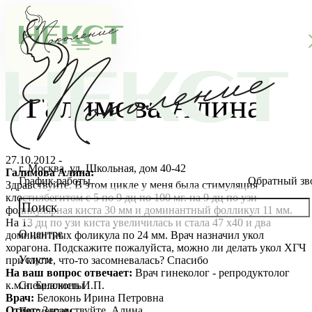
Галимова Алина
27.10.2012 -
г. Москва, ул. Школьная, дом 40-42
Галимова Алина:
График работы
Обратный зв
Здравствуйте. В этом цикле у меня была стимуляция
клостилбегитом с 5 по 9 дц по 100 мг. на 9 дц по узи
фоликулярная киста 30 мм и доминантный фолликул 11 мм.
На 13 дц по узи киста увеличилась и стала 47 х40 и два
О центре
доминантных фоликула по 24 мм. Врач назначил укол
О клинике
хорагона. Подскажите пожалуйста, можно ли делать укол ХГЧ
Услуги
при кисте, что-то засомневалась? Спасибо
Новости
Консультации специалистов
На ваш вопрос отвечает:
Врач гинеколог - репродуктолог
к.м.н. Белоконь И.П.
Специалисты
Врач:
Белоконь Ирина Петровна
Благотворительность
Стоимость ЭКО
Главный врач
Ответ:
Здравствуйте, Алина.
Пациентам