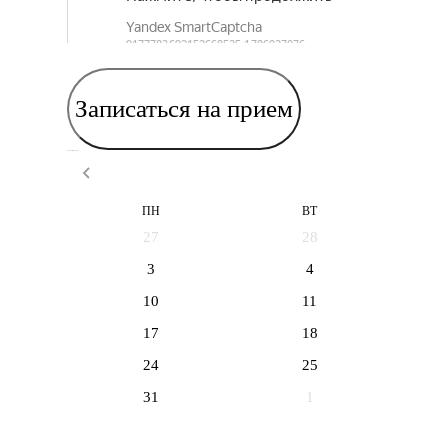
Записаться на прием
Выберите дату приема
ПН
ВТ
27
28
3
4
10
11
17
18
24
25
31
1