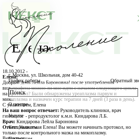
Елена
18.10.2012 -
г. Москва, ул. Школьная, дом 40-42
Елена:
График работы
Обратный зв
Добрый день Лейла Бароновна! после употребления
вильпрафена можно ли мне идти с началом следующего цикла
на протокол? Были обнаружены уреаплазма парвум и
микоплазма и назначен курс терапии на 7 дней (3 раза в день).
О центре
С уважением, Елена
О клинике
На ваш вопрос отвечает:
Руководитель клиники, врач
Услуги
гинеколог - репродуктолог к.м.н. Киндарова Л.Б.
Новости
Консультации специалистов
Врач:
Киндарова Лейла Бароновна
Ответ:
Уважаемая Елена! Вы можете начинать протокол, но
Специалисты
только после контрольного мазка на микоплазму.
Благотворительность
Стоимость ЭКО
Главный врач
Вернуться
Пациентам