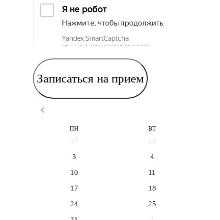
Записаться на прием
Выберите дату приема
ПН
ВТ
27
28
3
4
10
11
17
18
24
25
31
1