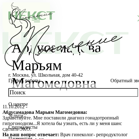
Абдусамадова
Марьям
г. Москва, ул. Школьная, дом 40-42
Магомедовна
График работы
Обратный зв
О центре
11.10.2012 -
О клинике
Абдусамадова Марьям Магомедовна:
Услуги
Здравствуйте. Мне поставили диагноз гонадотропный
Новости
Консультации специалистов
гипогонодизм...Я хотела бы узнать, есть ли у меня шанс
Специалисты
сделать ЭКО.
Благотворительность
Стоимость ЭКО
Главный врач
На ваш вопрос отвечает:
Врач гинеколог- репродуктолог
Пациентам