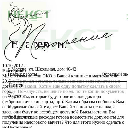
Екатерина
10.10.2012 -
г. Москва, ул. Школьная, дом 40-42
Екатерина:
График работы
Обратный зв
Мы с мужем делали ЭКО в Вашей клинике в марте-апреле
2012 г. На руках остались только выписка репродуктолога и
договор с чеками. Хотим еще одну попытку сделать в своем
городе. Пожалуйста, вышлите по эл. почте копии документов
О центре
из мед. карты, которые будут полезны для доктора
О клинике
(эмбриологические карты, пр.). Каким образом сообщить Вам
Услуги
свои данные (на сайте адрес Вашей эл. почты не нашла, а
Новости
Консультации специалистов
здесь они будут во всеобщем доступе)? Высылаете ли Вы
почтой (почтовые расходы готова возместить) документы для
Специалисты
получения налогового вычета? Что для этого нужно сделать с
Благотворительность
Стоимость ЭКО
Главный врач
моей стороны?
Пациентам