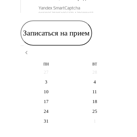
Записаться на прием
Выберите дату приема
ПН
ВТ
27
28
3
4
10
11
17
18
24
25
31
1