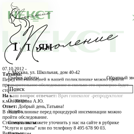
Татьяна
07.10.2012 -
г. Москва, ул. Школьная, дом 40-42
Татьяна:
График работы
Обратный зв
Перед инсеминацией в вашей поликлинике можно пройти
предварительное обследование и сколько это примерно будет
стоить?
На ваш вопрос отвечает:
Врач гинеколог -репродуктолог
О центре
к.м.н. Козлова А.Ю.
О клинике
Ответ:
Добрый день,Татьяна!
Услуги
В нашей клинике перед процедурой инсеминации можно
Новости
Консультации специалистов
пройти обследование.
Стоимость вы можете уточнить у нас на сайте в рубрике
Специалисты
"Услуги и цены" или по телефону 8 495 678 90 03.
Благотворительность
Стоимость ЭКО
Главный врач
Вернуться
Пациентам