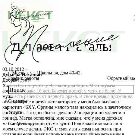
Дунаева Наталья
03.10.2012 -
г. Москва, ул. Школьная, дом 40-42
Дунаева Наталья:
График работы
Обратный зв
Добрый день!
Хотела бы получить у Вас консультацию. Мы с мужем
состоим в браке 10 лет. Беременностей у меня не было. У
мужа есть ребенок от первого брака. В свое время я проходила
О центре
обследование в результате которого у меня был выявлен
О клинике
кариотип 46XY. Органы малого таза находились в зачаточном
Услуги
состоянии. Позднее было сделано 2 операции по удалению
Новости
Консультации специалистов
гоннад. Матка оставлена, мне сказали, что у меня детская
матка. Менструации отсутсвуют. Подскажите можно ли в
Специалисты
моем случае делать ЭКО и смогу ли я сама выносить при
Благотворительность
Стоимость ЭКО
Главный врач
услвовии если будет использована чужая яйцеклетка или в
Пациентам