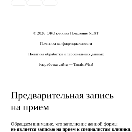
репродуктивного материала
Обследования перед ЭКО,
Обследование перед ЭКО, для
криопереносом (по ОМС)
сурмам и доноров (на платной
основе)
Формы документов
Политика обработки
персональных данных
Полезные статьи и видео
© 2026 ЭКО клиника Поколение NEXT
Политика конфиденциальности
Политика обработки и персональных данных
Разработка сайта — Tanais.WEB
Предварительная запись
на прием
Обращаем внимание, что заполнение данной формы
не является записью на прием к специалистам клиники
.