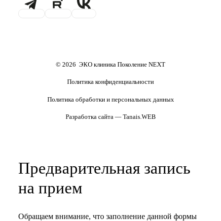
Проживание
Транспортировка
репродуктивного материала
Обследования перед ЭКО,
Обследование перед ЭКО, для
криопереносом (по ОМС)
сурмам и доноров (на платной
основе)
Формы документов
Политика обработки
персональных данных
Полезные статьи и видео
© 2026 ЭКО клиника Поколение NEXT
Политика конфиденциальности
Политика обработки и персональных данных
Разработка сайта — Tanais.WEB
Предварительная запись
на прием
Обращаем внимание, что заполнение данной формы