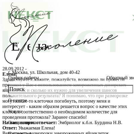
Елена
28.09.2012 -
г. Москва, ул. Школьная, дом 40-42
Елена:
График работы
Обратный зв
Здравствуйте!Скажите, пожалуйста, возможно ли провести
протокол у Вас с использованием замороженных донорских
яйцеклеток и сколько их нужно для увеличения шансов
положительного результата? Я понимаю, что при разморозке
О центре
могут какие-то клеточки погибнуть, поэтому меня и
О клинике
интересует - каким образом решается вопрос о качестве этих
Услуги
клеток и соответственно о необходимом количестве для
Новости
Консультации специалистов
проведения протокола? Заранее спасибо!
На ваш вопрос отвечает:
Эмбриолог к.б.н. Бурдина Н.В.
Специалисты
Ответ:
Уважаемая Елена!
Благотворительность
Стоимость ЭКО
Главный врач
Вероятность разморозки замороженных яйцеклеток
Пациентам