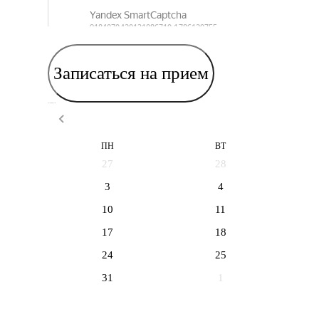
Записаться на прием
Выберите дату приема
ПН
ВТ
27
28
3
4
10
11
17
18
24
25
31
1