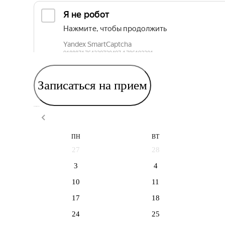
Записаться на прием
Выберите дату приема
ПН
ВТ
27
28
3
4
10
11
17
18
24
25