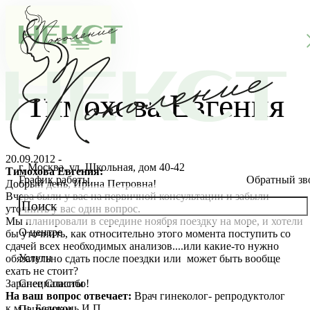
Тимохова Евгения
20.09.2012 -
г. Москва, ул. Школьная, дом 40-42
Тимохова Евгения:
График работы
Обратный зв
Добрый день, Ирина Петровна!
Вчера были у вас на первичной консультации и забыли
уточнить у вас один вопрос.
Мы планировали в середине ноября поездку на море, и хотели
О центре
бы уточнить, как относительно этого момента поступить со
О клинике
сдачей всех необходимых анализов....или какие-то нужно
Услуги
обязательно сдать после поездки или может быть вообще
Новости
Консультации специалистов
ехать не стоит?
Заранее Спасибо!
Специалисты
На ваш вопрос отвечает:
Врач гинеколог- репродуктолог
Благотворительность
Стоимость ЭКО
Главный врач
к.м.н. Белоконь И.П.
Пациентам