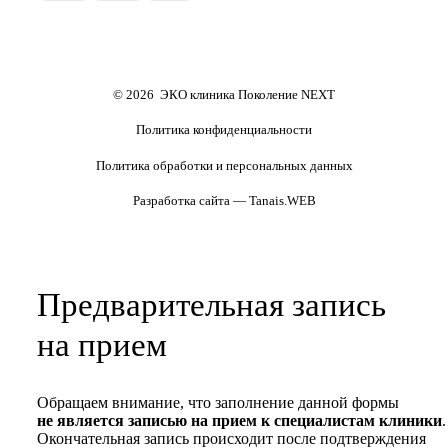
Обследования перед ЭКО,
Обследование перед ЭКО, для
криопереносом (по ОМС)
сурмам и доноров (на платной
основе)
Формы документов
Политика обработки
персональных данных
Полезные статьи и видео
© 2026 ЭКО клиника Поколение NEXT
Политика конфиденциальности
Политика обработки и персональных данных
Разработка сайта — Tanais.WEB
Предварительная запись
на прием
Обращаем внимание, что заполнение данной формы
не является записью на прием к специалистам клиники
.
Окончательная запись происходит после подтверждения