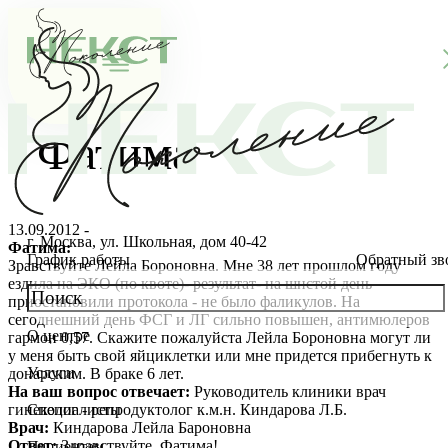
Фатима
13.09.2012 -
г. Москва, ул. Школьная, дом 40-42
Фатима:
График работы
Обратный зв
Зравствуйте Лейла Бороновна. Мне 38 лет прошлом году
ездила на ЭКО (по квоте)- результат- на шнстой день
приостановили протокола - не было фаликулов. На
сегоднешний день ФСГ и ЛГ сильно повышен, антимюлеров
О центре
гармон 0,57. Скажите пожалуйста Лейла Бороновна могут ли
О клинике
у меня быть свой яйциклетки или мне придется прибегнуть к
Услуги
донарским. В браке 6 лет.
Новости
Консультации специалистов
На ваш вопрос отвечает:
Руководитель клиники врач
гинеколог - репродуктолог к.м.н. Киндарова Л.Б.
Специалисты
Врач:
Киндарова Лейла Бароновна
Благотворительность
Стоимость ЭКО
Главный врач
Ответ:
Здравствуйте, Фатима!
Пациентам