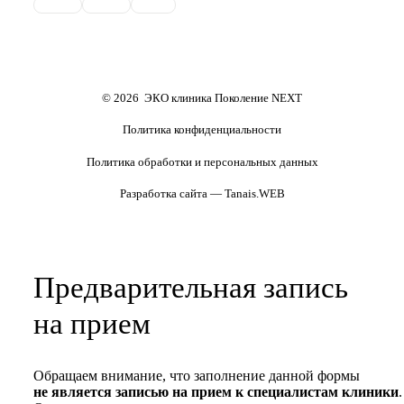
Обследования перед ЭКО,
Обследование перед ЭКО, для
криопереносом (по ОМС)
сурмам и доноров (на платной
основе)
Формы документов
Политика обработки
персональных данных
Полезные статьи и видео
© 2026 ЭКО клиника Поколение NEXT
Политика конфиденциальности
Политика обработки и персональных данных
Разработка сайта — Tanais.WEB
Предварительная запись
на прием
Обращаем внимание, что заполнение данной формы
не является записью на прием к специалистам клиники
.