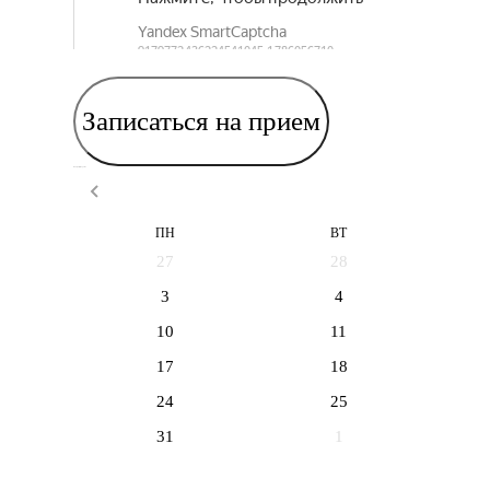
Записаться на прием
Выберите дату приема
ПН
ВТ
27
28
3
4
10
11
17
18
24
25
31
1