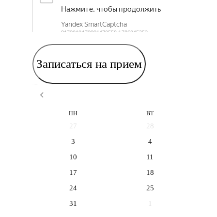
Записаться на прием
Выберите дату приема
ПН
ВТ
27
28
3
4
10
11
17
18
24
25
31
1