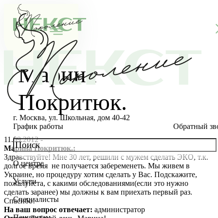
Марина
Покритюк.
г. Москва, ул. Школьная, дом 40-42
График работы
Обратный зв
11.09.2012 -
Марина Покритюк.:
Здравствуйте! Мне 30 лет, решили с мужем сделать ЭКО, т.к.
О центре
долгое время не получается забеременеть. Мы живем в
О клинике
Украине, но процедуру хотим сделать у Вас. Подскажите,
Услуги
пожалуйста, с какими обследованиями(если это нужно
Новости
Консультации специалистов
сделать заранее) мы должны к вам приехать первый раз.
Специалисты
Спасибо!
Благотворительность
Стоимость ЭКО
Главный врач
На ваш вопрос отвечает:
администратор
Пациентам