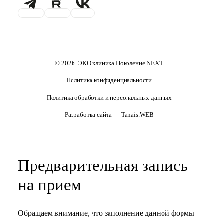
Проживание
Транспортировка
репродуктивного материала
Обследования перед ЭКО,
Обследование перед ЭКО, для
криопереносом (по ОМС)
сурмам и доноров (на платной
основе)
Формы документов
Политика обработки
персональных данных
Полезные статьи и видео
© 2026 ЭКО клиника Поколение NEXT
Политика конфиденциальности
Политика обработки и персональных данных
Разработка сайта — Tanais.WEB
Предварительная запись
на прием
Обращаем внимание, что заполнение данной формы