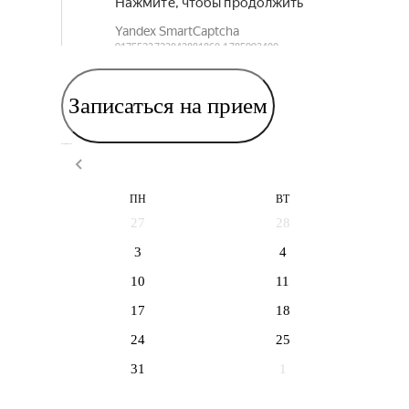
Записаться на прием
Выберите дату приема
ПН
ВТ
27
28
3
4
10
11
17
18
24
25
31
1