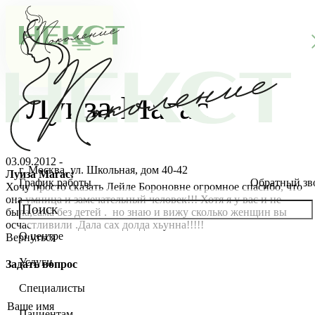
Луиза Магас
03.09.2012 -
г. Москва, ул. Школьная, дом 40-42
Луиза Магас:
График работы
Обратный зв
Хочу просто сказать Лейле Бороновне огромное спасибо, что
она умница и замечательный человек!!! Хотя я у вас и не
была,сама без детей . но знаю и вижу сколько женщин вы
осчастливили .Дала сах долда хьунна!!!!!
О центре
Вернуться
О клинике
Услуги
Задать вопрос
Новости
Консультации специалистов
Специалисты
Благотворительность
Стоимость ЭКО
Главный врач
Пациентам