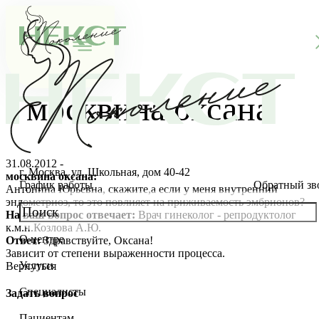
москвина оксана
31.08.2012 -
г. Москва, ул. Школьная, дом 40-42
москвина оксана:
График работы
Обратный зв
Антонина Юрьевна, скажите,а если у меня внутренний
эндометриоз, то это повлияет на приживаемость эмбрионов?
На ваш вопрос отвечает:
Врач гинеколог - репродуктолог
к.м.н.Козлова А.Ю.
О центре
Ответ:
Здравствуйте, Оксана!
О клинике
Зависит от степени выраженности процесса.
Услуги
Вернуться
Новости
Консультации специалистов
Специалисты
Задать вопрос
Благотворительность
Стоимость ЭКО
Главный врач
Пациентам