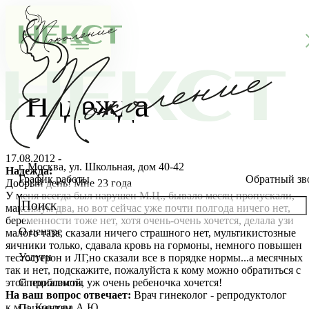
Надежда
17.08.2012 -
г. Москва, ул. Школьная, дом 40-42
Надежда:
График работы
Обратный зв
Добрый день! Мне 23 года
У меня всегда был нарушен М.Ц., бывало месяц пропускали,
максимум два, но вот сейчас уже почти полгода ничего нет,
беременности тоже нет, хотя очень-очень хочется, делала узи
О центре
малого таза, сказали ничего страшного нет, мультикистозные
О клинике
яичники только, сдавала кровь на гормоны, немного повышен
Услуги
тестостерон и ЛГ,но сказали все в порядке нормы...а месячных
Новости
Консультации специалистов
так и нет, подскажите, пожалуйста к кому можно обратиться с
этой проблемой, уж очень ребеночка хочется!
Специалисты
На ваш вопрос отвечает:
Врач гинеколог - репродуктолог
Благотворительность
Стоимость ЭКО
Главный врач
к.м.н. Козлова А.Ю.
Пациентам