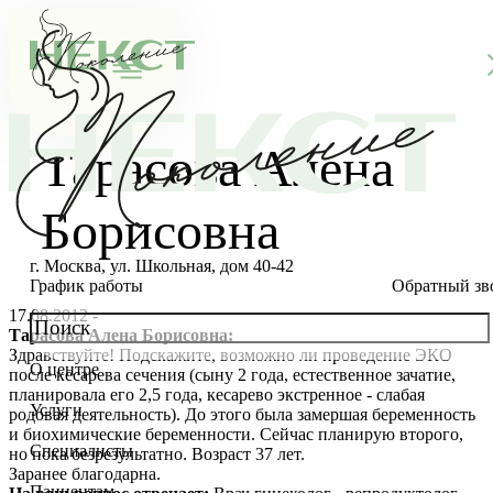
Тарасова Алена
Борисовна
г. Москва, ул. Школьная, дом 40-42
График работы
Обратный зв
17.08.2012 -
Тарасова Алена Борисовна:
Здравствуйте! Подскажите, возможно ли проведение ЭКО
О центре
после кесарева сечения (сыну 2 года, естественное зачатие,
О клинике
планировала его 2,5 года, кесарево экстренное - слабая
Услуги
родовая деятельность). До этого была замершая беременность
Новости
Консультации специалистов
и биохимические беременности. Сейчас планирую второго,
Специалисты
но пока безрезультатно. Возраст 37 лет.
Благотворительность
Стоимость ЭКО
Главный врач
Заранее благодарна.
Пациентам