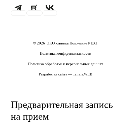
Хранение эмбрионов
Налоговый вычет
Терапевт
Маммолог
Проживание
Транспортировка
репродуктивного материала
Обследования перед ЭКО,
Обследование перед ЭКО, для
криопереносом (по ОМС)
сурмам и доноров (на платной
основе)
Формы документов
Политика обработки
персональных данных
Полезные статьи и видео
© 2026 ЭКО клиника Поколение NEXT
Политика конфиденциальности
Политика обработки и персональных данных
Разработка сайта — Tanais.WEB
Предварительная запись
на прием