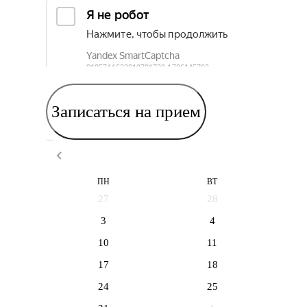
Записаться на прием
Выберите дату приема
ПН
ВТ
27
28
3
4
10
11
17
18
24
25