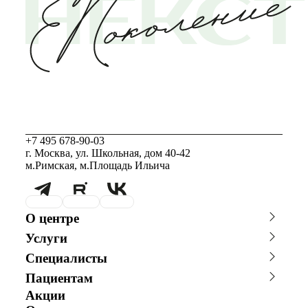
+7 495 678-90-03
г. Москва, ул. Школьная, дом 40-42
м.Римская, м.Площадь Ильича
О центре
О клинике
Новости
Услуги
Благотворительность
Сотрудничество с врачами
Консультации специалистов
Стоимость ЭКО
График работы
Фотогалерея
Специалисты
Программы врт и эко
Донорство
Видео
Истории пациентов
Главный врач
Заместитель главного врача
Акушерство и гинекология
Андрология
Пациентам
Репродуктолог
Гинеколог
Анализы
Онлайн-консультации
Акции
Онлайн-оплата
Андролог
Генетик
специалистов
Эндокринолог
Специалист УЗД