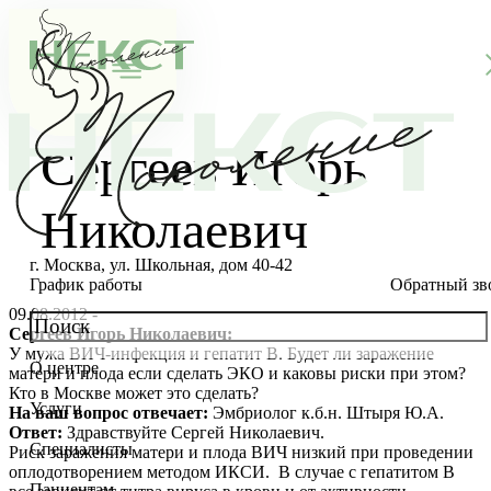
Сергеев Игорь
Николаевич
г. Москва, ул. Школьная, дом 40-42
График работы
Обратный зв
09.08.2012 -
Сергеев Игорь Николаевич:
У мужа ВИЧ-инфекция и гепатит В. Будет ли заражение
О центре
матери и плода если сделать ЭКО и каковы риски при этом?
О клинике
Кто в Москве может это сделать?
Услуги
На ваш вопрос отвечает:
Эмбриолог к.б.н. Штыря Ю.А.
Новости
Консультации специалистов
Ответ:
Здравствуйте Сергей Николаевич.
Специалисты
Риск заражения матери и плода ВИЧ низкий при проведении
Благотворительность
Стоимость ЭКО
Главный врач
оплодотворением методом ИКСИ. В случае с гепатитом В
Пациентам