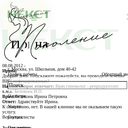
Ирина
08.08.2012 -
г. Москва, ул. Школьная, дом 40-42
Ирина:
График работы
Обратный зв
Добрый день. Подскажите пожалуйста, вы проводите лечение
ВИЧ инфецированных?
На ваш вопрос отвечает:
Врач гинеколог - репродуктолог
к.м.н. Белоконь И.П.
О центре
Врач:
Белоконь Ирина Петровна
О клинике
Ответ:
Здравствуйте Ирина.
Услуги
К сожалению, нет. В нашей клинике мы не оказываем такую
Новости
Консультации специалистов
услугу.
Вернуться
Специалисты
Благотворительность
Стоимость ЭКО
Главный врач
Пациентам
Задать вопрос