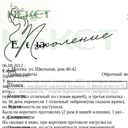
Елена
06.08.2012 -
г. Москва, ул. Школьная, дом 40-42
Елена:
График работы
Обратный зв
Здравствуйте!
У меня в этом году было 3 попытки ЭКО, из которых первая
закончилась овуляцией накануне пункции (2 яйцеклетки из 3),
вторая - выкидыш на 7 неделе беременности (эмбрион при
О центре
переносе был отличный по словам врачей), и третья попытка -
О клинике
на 3й день перенесли 1 отличный эмбрион(так сказали врачи),
Услуги
но беременность не наступила.
Новости
Консультации специалистов
Была на коротких протоколах (2 раза в вашей клиники, 1 раз -
в др.клинике).
Специалисты
На сколько я знаю, при коротком протоколе нагрузка на
Благотворительность
Стоимость ЭКО
Главный врач
организм меньше, но есть вероятность преждевременной
Пациентам