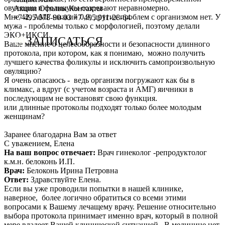
овуляции и фоликулы созревают неравномерно.
Сотрудничество с врачами
Программы врт и эко
Заместитель главного врача
Онлайн-консультации специалистов
Акции
Отзывы
Контакты
Мне 42, АМГ низкий 0,9, других проблем с организмом нет. У
+7 495 678-90-03
+7 495 911-28-64
мужа - проблемы только с морфологией, поэтому делали
График работы
Донорство
Репродуктолог
Онлайн-оплата
ЭКО+ИКСИ.
ЗАПИСАТЬСЯ
Ваше мнение о целесообразности и безопасности длинного
Фотогалерея
Акушерство и гинекология
Гинеколог
Вопрос специалисту (Вопрос-ответ)
протокола, при котором, как я понимаю, можно получить
лучшего качества фоликулы и исключить самопроизвольную
Видео
Андрология
Андролог
ЭКО по ОМС
овуляцию?
Я очень опасаюсь - ведь организм погружают как бы в
Истории пациентов
Анализы
Генетик
Хранение эмбрионов
климакс, а вдруг (с учетом возраста и АМГ) яичники в
последующим не востановят свою функция.
Эндокринолог
Налоговый вычет
или длинные протоколы подходят только более молодым
женщинам?
Специалист УЗД
Проживание
Заранее благодарна Вам за ответ
Эмбриолог
Транспортировка репродуктивного материала
С уважением, Елена
На ваш вопрос отвечает:
Врач гинеколог -репродуктолог
Анестезиолог
Обследования перед ЭКО, криопереносом (по ОМС)
к.м.н. белоконь И.П.
Врач:
Белоконь Ирина Петровна
Психолог
Обследование перед ЭКО, для сурмам и доноров (на платной
Ответ:
Здравствуйте Елена.
Если вы уже проводили попытки в нашей клинике,
Гематолог
Формы документов
наверное, более логично обратиться со всеми этими
вопросами к Вашему лечащему врачу. Решение относительно
Терапевт
Политика обработки персональных данных
выбора протокола принимает именно врач, который в полной
мере владеет Вашей клинической ситуацией. В медицине нет