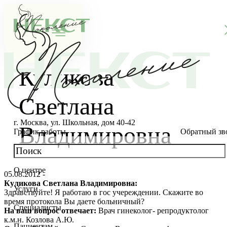
Куликова
Светлана
г. Москва, ул. Школьная, дом 40-42
Владимировна
График работы
Обратный зв
О центре
05.08.2012 -
О клинике
Куликова Светлана Владимировна:
Услуги
Здравствуйте! Я работаю в гос учереждении. Скажите во
Новости
Консультации специалистов
время протокола Вы даете больничный?
Специалисты
На ваш вопрос отвечает:
Врач гинеколог- репродуктолог
Благотворительность
Стоимость ЭКО
Главный врач
к.м.н. Козлова А.Ю.
Пациентам