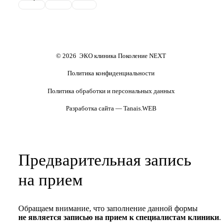
репродуктивного материала
Обследования перед ЭКО,
Обследование перед ЭКО, для
криопереносом (по ОМС)
сурмам и доноров (на платной
основе)
Формы документов
Политика обработки
персональных данных
Полезные статьи и видео
© 2026 ЭКО клиника Поколение NEXT
Политика конфиденциальности
Политика обработки и персональных данных
Разработка сайта — Tanais.WEB
Предварительная запись
на прием
Обращаем внимание, что заполнение данной формы
не является записью на прием к специалистам клиники
.