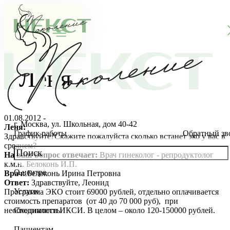
Леня
01.08.2012 -
г. Москва, ул. Школьная, дом 40-42
Леня:
График работы
Обратный зв
Здравствуйте?Скажите пожалуйста сколько встанет эко у вас в
среднем?
На ваш вопрос отвечает:
Врач гинеколог - репродуктолог
к.м.н. Белоконь И.П.
О центре
Врач:
Белоконь Ирина Петровна
О клинике
Ответ:
Здравствуйте, Леонид
Услуги
Программа ЭКО стоит 69000 рублей, отдельно оплачивается
Новости
Консультации специалистов
стоимость препаратов (от 40 до 70 000 руб), при
необходимости ИКСИ. В целом – около 120-150000 рублей.
Специалисты
Благотворительность
Стоимость ЭКО
Главный врач
Пациентам