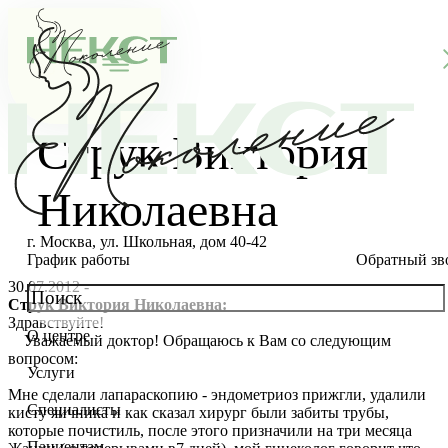
Струк Виктория
Николаевна
г. Москва, ул. Школьная, дом 40-42
График работы
Обратный зв
30.07.2012 -
Струк Виктория Николаевна:
Здравствуйте!
О центре
Уважаемый доктор! Обращаюсь к Вам со следующим
О клинике
вопросом:
Услуги
Новости
Консультации специалистов
Мне сделали лапараскопию - эндометриоз прижгли, удалили
Специалисты
кисту яичника и как сказал хирург были забиты трубы,
Благотворительность
Стоимость ЭКО
Главный врач
которые почистиль, после этого призначили на три месяца
Пациентам