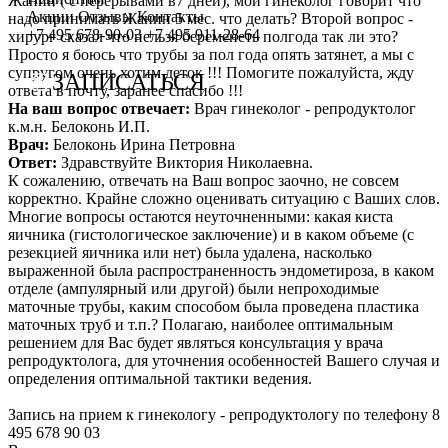
Жанин ( с перерывами в7 дней), мой гинеколог говорит что
Сотрудничество с врачами
Программы врт и эко
Заместитель главного врача
Онлайн-консультации специалистов
Акции
Отзывы
Контакты
надо принимать Жанин 5 мес. что делать? Второй вопрос -
+7 495 678-90-03
+7 495 911-28-64
хирург сказал что нельзя беременеть полгода так ли это?
График работы
Донорство
Репродуктолог
Онлайн-оплата
Просто я боюсь что трубы за пол года опять затянет, а мы с
супругом очень хотим деток !!! Помогите пожалуйста, жду
ЗАПИСАТЬСЯ
ответа в почту, заранее спасибо !!!
Фотогалерея
Акушерство и гинекология
Гинеколог
Вопрос специалисту (Вопрос-ответ)
На ваш вопрос отвечает:
Врач гинеколог - репродуктолог
к.м.н. Белоконь И.П.
Видео
Андрология
Андролог
ЭКО по ОМС
Врач:
Белоконь Ирина Петровна
Ответ:
Здравствуйте Виктория Николаевна.
Истории пациентов
Анализы
Генетик
Хранение эмбрионов
К сожалению, отвечать на Ваш вопрос заочно, не совсем
корректно. Крайне сложно оценивать ситуацию с Ваших слов.
Эндокринолог
Налоговый вычет
Многие вопросы остаются неуточненными: какая киста
яичника (гистологическое заключение) и в каком объеме (с
Специалист УЗД
Проживание
резекцией яичника или нет) была удалена, насколько
выраженной была распространенность эндометироза, в каком
Эмбриолог
Транспортировка репродуктивного материала
отделе (ампулярный или другой) были непроходимые
маточные трубы, каким способом была проведена пластика
Анестезиолог
Обследования перед ЭКО, криопереносом (по ОМС)
маточных труб и т.п.? Полагаю, наиболее оптимальным
решением для Вас будет являться консультация у врача
Психолог
Обследование перед ЭКО, для сурмам и доноров (на платной
репродуктолога, для уточнения особенностей Вашего случая и
определения оптимальной тактики ведения.
Гематолог
Формы документов
Запись на прием к гинекологу - репродуктологу по телефону 8
Терапевт
Политика обработки персональных данных
495 678 90 03