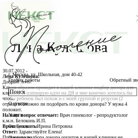
Лена Кулешова
30.07.2012 -
г. Москва, ул. Школьная, дом 40-42
Лена Кулешова:
График работы
Обратный зв
Добрый день!
Каким образом проходит в вашей клинике подбор донора для
клиента. Я плпнирую идти на ДЯ и мне конечно хотелось бы
чтобы ребенок был похож и с моей группой и резусом (2
О центре
отриц) возможно ли подобрать по крови донора? У мужа 4
О клинике
положит.
Услуги
На ваш вопрос отвечает:
Врач гинеколог - репродуктолог
Новости
Консультации специалистов
к.м.н. Белоконь И.П.
Врач:
Белоконь Ирина Петровна
Специалисты
Ответ:
Здравствуйте Елена!
Благотворительность
Стоимость ЭКО
Главный врач
Процедура подбора донора ооцитов в нашей клинике не
Пациентам