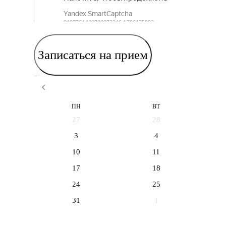
Записаться на прием
Выберите дату приема
ПН
ВТ
27
28
3
4
10
11
17
18
24
25
31
1