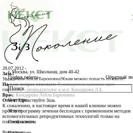
Заза.
28.07.2012 -
г. Москва, ул. Школьная, дом 40-42
Заза.:
График работы
Обратный зв
Уважаемая Лейла Бароновна!Квам можно попасть по квоте?
На ваш вопрос отвечает:
Руководитель клиники врач
гинеколог - репродуктолог к.м.н. Киндарова Л.Б.
Врач:
Киндарова Лейла Бароновна
О центре
Ответ:
Здравствуйте Заза.
О клинике
К сожалению, в настоящее время в нашей клинике можно
Услуги
пройти программу лечения бесплодия с применением методов
Новости
Консультации специалистов
вспомогательных репродуктивных технологий только на
платной основе.
Специалисты
Благотворительность
Стоимость ЭКО
Главный врач
Вернуться
Пациентам